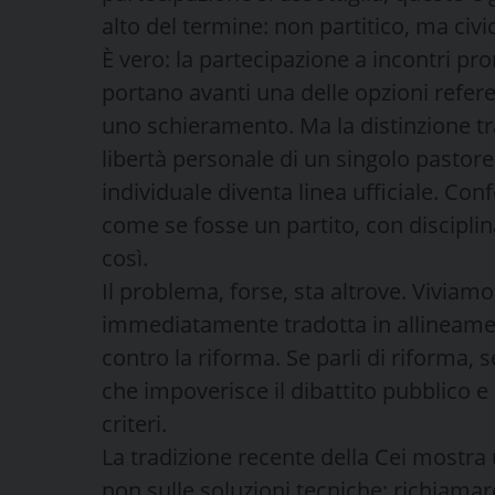
alto del termine: non partitico, ma civi
È vero: la partecipazione a incontri p
portano avanti una delle opzioni refer
uno schieramento. Ma la distinzione tra
libertà personale di un singolo pastore
individuale diventa linea ufficiale. Con
come se fosse un partito, con disciplin
così.
Il problema, forse, sta altrove. Viviamo
immediatamente tradotta in allineamento
contro la riforma. Se parli di riforma, s
che impoverisce il dibattito pubblico 
criteri.
La tradizione recente della Cei mostra u
non sulle soluzioni tecniche; richiamar