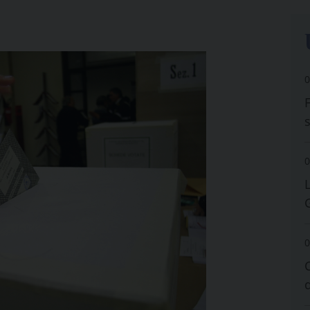
0
0
0