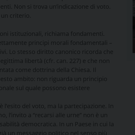
uenti. Non si trova un’indicazione di voto.
 un criterio.
oni istituzionali, richiama fondamenti.
ettamente principi morali fondamentali –
tivi. Lo stesso diritto canonico ricorda che
egittima libertà (cfr. can. 227) e che non
tata come dottrina della Chiesa. Il
uesto ambito: non riguarda un principio
ionale sul quale possono esistere
è l’esito del voto, ma la partecipazione. In
, l’invito a “recarsi alle urne” non è un
sabilità democratica. In un Paese in cui la
 già un messaggio politico nel senso più