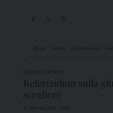
Skip
to
content
Home
Notizie
Il Settimanale
Gal
CHIESA E MONDO
Referendum sulla gius
scegliere
17 Febbraio 2026 - 12:46