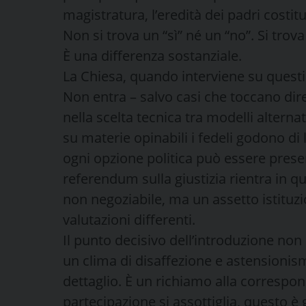
magistratura, l’eredità dei padri costit
Non si trova un “sì” né un “no”. Si trova
È una differenza sostanziale.
La Chiesa, quando interviene su questi
Non entra – salvo casi che toccano dir
nella scelta tecnica tra modelli alterna
su materie opinabili i fedeli godono di l
ogni opzione politica può essere presen
referendum sulla giustizia rientra in q
non negoziabile, ma un assetto istituz
valutazioni differenti.
Il punto decisivo dell’introduzione non 
un clima di disaffezione e astensionismo
dettaglio. È un richiamo alla correspon
partecipazione si assottiglia, questo è