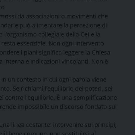
co.
romossi da associazioni o movimenti che
endarie può alimentare la percezione di
 l’organismo collegiale della Cei e la
 resta essenziale. Non ogni intervento
fondere i piani significa leggere la Chiesa
a interna e indicazioni vincolanti. Non è
 in un contesto in cui ogni parola viene
. Se richiami l’equilibrio dei poteri, sei
ei contro l’equilibrio. È una semplificazione
e rende impossibile un discorso fondato sui
na linea costante: intervenire sui principi,
e il bene comune, non sostituirsi al