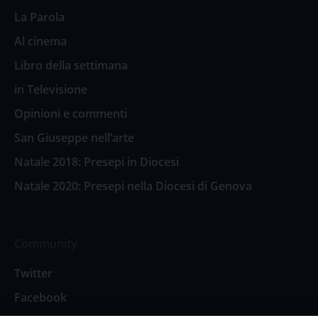
La Parola
Al cinema
Libro della settimana
in Televisione
Opinioni e commenti
San Giuseppe nell’arte
Natale 2018: Presepi in Diocesi
Natale 2020: Presepi nella Diocesi di Genova
Community
Twitter
Facebook