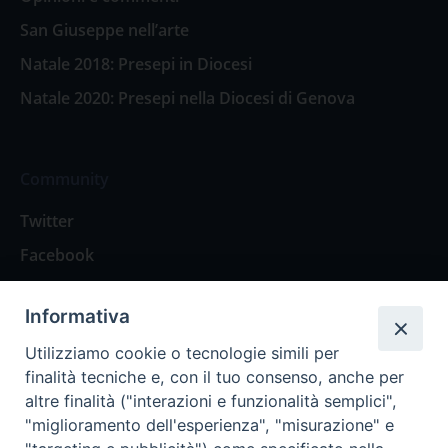
San Giuseppe nell’arte
Natale 2018: Presepi in Diocesi
Natale 2020: Presepi nella Diocesi di Genova
Community
Twitter
Facebook
Contattaci
Informativa
Spazio Lettori
Utilizziamo cookie o tecnologie simili per
finalità tecniche e, con il tuo consenso, anche per
altre finalità ("interazioni e funzionalità semplici",
Eventi
"miglioramento dell'esperienza", "misurazione" e
Eventi diocesani