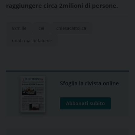
raggiungere circa 2milioni di persone.
8xmille
cei
chiesacattolica
unafirmachefabene
Sfoglia la rivista online
Abbonati subito