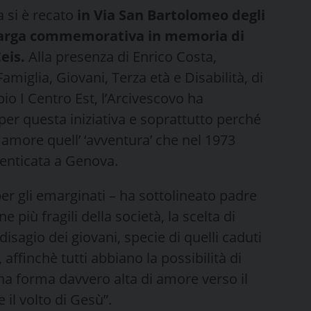
a si è recato
in Via San Bartolomeo degli
targa commemorativa in memoria di
eis.
Alla presenza di Enrico Costa,
amiglia, Giovani, Terza età e Disabilità, di
io I Centro Est, l’Arcivescovo ha
 per questa iniziativa e soprattutto perché
 amore quell’ ‘avventura’ che nel 1973
menticata a Genova.
 per gli emarginati – ha sottolineato padre
e più fragili della società, la scelta di
disagio dei giovani, specie di quelli caduti
affinchè tutti abbiano la possibilità di
na forma davvero alta di amore verso il
il volto di Gesù”.