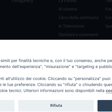
Fotogallery
La Parola
Twi
Al cinema
Fa
Libro della settimana
Con
in Televisione
Spa
Opinioni e commenti
San Giuseppe
nell’arte
Natale 2018: Presepi
imili per finalità tecniche e, con il tuo consenso, anche per 
in Diocesi
amento dell'esperienza", "misurazione" e "targeting e pubbli
Natale 2020: Presepi
nella Diocesi di
i all'utilizzo dei cookie. Cliccando su "personalizza" puoi
Genova
re le tue preferenze. Cliccando su "rifiuta" o chiudendo que
okie tecnici. Ulteriori informazioni sono disponibili nella
coo
Rifiuta