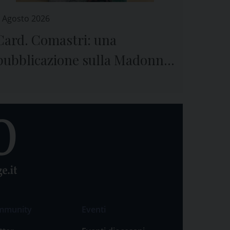
 Agosto 2026
Card. Comastri: una
pubblicazione sulla Madonna
della Guardia e sulla
preghiera
mmunity
Eventi