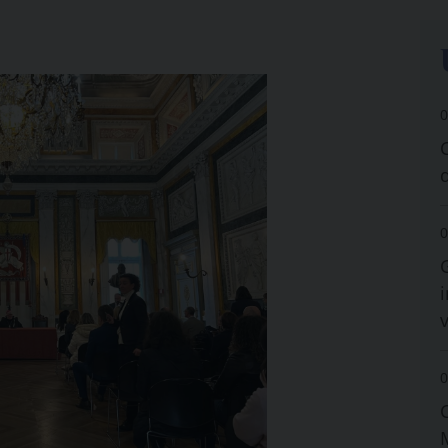
0
0
i
0