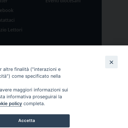
tter
Eventi diocesani
cebook
tattaci
zio Lettori
altre finalità ("interazioni e
cità") come specificato nella
 avere maggiori informazioni sui
sta informativa proseguirai la
kie policy
completa.
Accetta