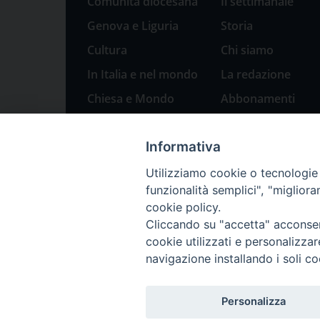
Comunità diocesana
Il settimanale
Genova e Liguria
Storia
Cultura
Chi siamo
In Italia e nel mondo
La redazione
Chiesa e Mondo
Abbonamenti
Sport
Pubblicità
Informativa
Parole di pace
Natale 2023: presepi
Utilizziamo cookie o tecnologie s
a Genova
funzionalità semplici", "miglior
cookie policy.
Cliccando su "accetta" acconsent
cookie utilizzati e personalizza
navigazione installando i soli co
Personalizza