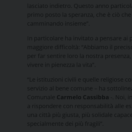
lasciato indietro. Questo anno particola
primo posto la speranza, che è ciò che 
camminando insieme”.
In particolare ha invitato a pensare ai p
maggiore difficoltà: “Abbiamo il precis
per far sentire loro la nostra presenz
vivere in pienezza la vita”.
“Le istituzioni civili e quelle religios
servizio al bene comune – ha sottolinea
Comunale
Carmelo Cassibba
-. Noi, 
a rispondere con responsabilità̀ alle es
una città più̀ giusta, più̀ solidale capac
specialmente dei più̀ fragili”.