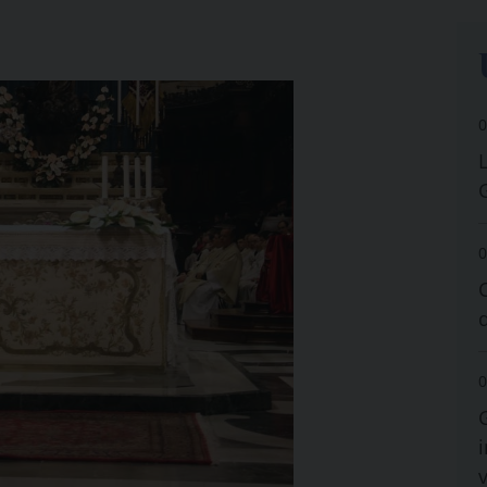
0
0
0
i