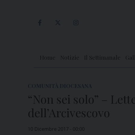
Skip
to
content
Home
Notizie
Il Settimanale
Gal
COMUNITÀ DIOCESANA
“Non sei solo” – Lett
dell’Arcivescovo
10 Dicembre 2017 - 00:00