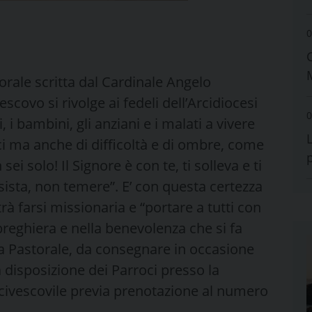
0
torale scritta dal Cardinale Angelo
covo si rivolge ai fedeli dell’Arcidiocesi
0
i, i bambini, gli anziani e i malati a vivere
ci ma anche di difficoltà e di ombre, come
ei solo! Il Signore è con te, ti solleva e ti
sista, non temere”. E’ con questa certezza
rà farsi missionaria e “portare a tutti con
a preghiera e nella benevolenza che si fa
tera Pastorale, da consegnare in occasione
a disposizione dei Parroci presso la
rcivescovile previa prenotazione al numero