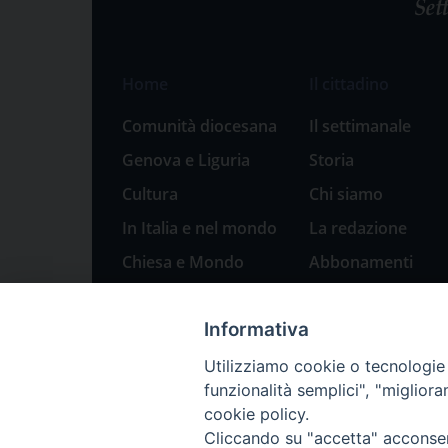
Home
Il cittadino
Comunità diocesana
Il settimanale
Genova e Liguria
Storia
Cultura
Chi siamo
In Italia e nel mondo
La redazione
Chiesa e Mondo
Abbonamenti
Sport
Pubblicità
Informativa
Parole di pace
Natale 2023: presepi
Utilizziamo cookie o tecnologie s
a Genova
funzionalità semplici", "miglior
cookie policy.
Cliccando su "accetta" acconsent