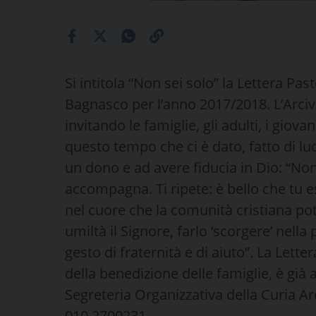
Si intitola “Non sei solo” la Lettera Pas
Bagnasco per l’anno 2017/2018. L’Arcives
invitando le famiglie, gli adulti, i giovan
questo tempo che ci è dato, fatto di lu
un dono e ad avere fiducia in Dio: “Non s
accompagna. Ti ripete: è bello che tu e
nel cuore che la comunità cristiana pot
umiltà il Signore, farlo ‘scorgere’ nell
gesto di fraternità e di aiuto”. La Let
della benedizione delle famiglie, è già 
Segreteria Organizzativa della Curia A
010.2700231.