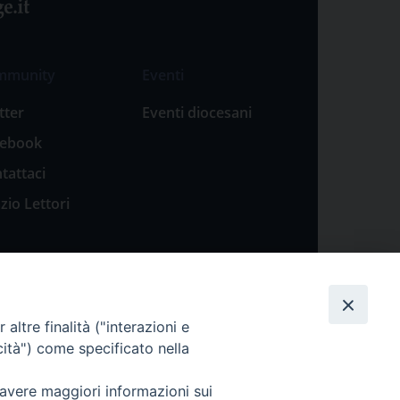
mmunity
Eventi
tter
Eventi diocesani
cebook
tattaci
zio Lettori
altre finalità ("interazioni e
cità") come specificato nella
 avere maggiori informazioni sui