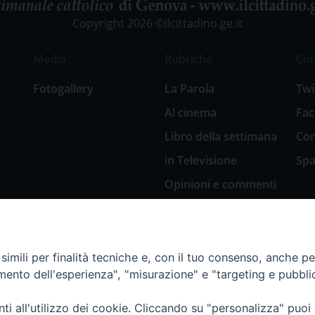
Copyright 2026 ©ilcittadino.ge.it
Media
Rubriche
Co
Fotogallery
La Parola
Twi
Al cinema
Fa
Libro della settimana
Con
in Televisione
Spa
Opinioni e commenti
San Giuseppe
nell’arte
Natale 2018: Presepi
imili per finalità tecniche e, con il tuo consenso, anche per 
in Diocesi
amento dell'esperienza", "misurazione" e "targeting e pubbli
Natale 2020: Presepi
nella Diocesi di
i all'utilizzo dei cookie. Cliccando su "personalizza" puoi