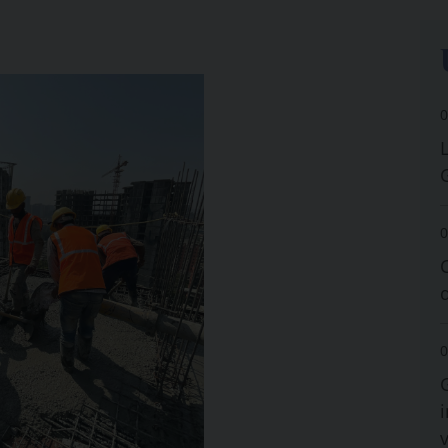
0
0
0
i