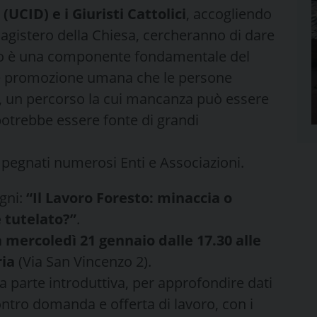
(UCID) e i Giuristi Cattolici
, accogliendo
agistero della Chiesa, cercheranno di dare
oro è una componente fondamentale del
e e promozione umana che le persone
no, un percorso la cui mancanza può essere
 potrebbe essere fonte di grandi
 impegnati numerosi Enti e Associazioni.
gni:
“Il Lavoro Foresto: minaccia o
è tutelato?”
.
à mercoledì 21 gennaio dalle 17.30 alle
ria
(Via San Vincenzo 2).
 parte introduttiva, per approfondire dati
ontro domanda e offerta di lavoro, con i