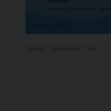
convegno
giuristi cattolici
ucid