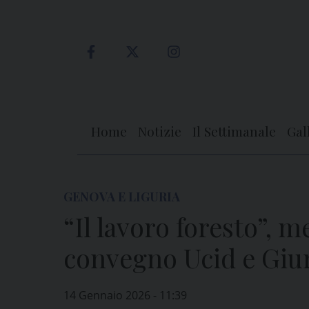
Skip
to
content
Home
Notizie
Il Settimanale
Gal
GENOVA E LIGURIA
“Il lavoro foresto”, 
convegno Ucid e Giuri
14 Gennaio 2026 - 11:39