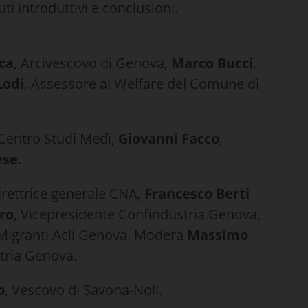
aluti introduttivi e conclusioni.
ca
, Arcivescovo di Genova,
Marco Bucci
,
Lodi
, Assessore al Welfare del Comune di
 Centro Studi Medì,
Giovanni Facco
,
ese
.
irettrice generale CNA,
Francesco Berti
ro
, Vicepresidente Confindustria Genova,
 Migranti Acli Genova. Modera
Massimo
stria Genova.
o
, Vescovo di Savona-Noli.