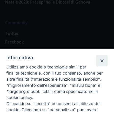
Natale 2020: Presepi nella Diocesi di Genova
Community
Twitter
Facebook
Contattaci
Informativa
Spazio Lettori
Utilizziamo cookie o tecnologie simili per
finalità tecniche e, con il tuo consenso, anche per
altre finalità ("interazioni e funzionalità semplici",
Eventi
"miglioramento dell'esperienza", "misurazione" e
Eventi diocesani
"targeting e pubblicità") come specificato nella
cookie policy.
Cliccando su "accetta" acconsenti all'utilizzo dei
cookie. Cliccando su "personalizza" puoi avere