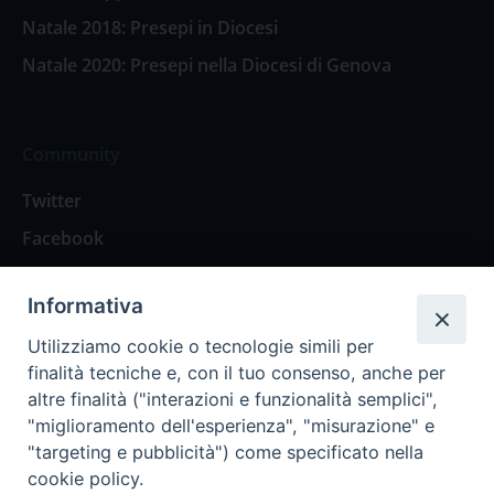
Natale 2018: Presepi in Diocesi
Natale 2020: Presepi nella Diocesi di Genova
Community
Twitter
Facebook
Contattaci
Informativa
Spazio Lettori
Utilizziamo cookie o tecnologie simili per
finalità tecniche e, con il tuo consenso, anche per
altre finalità ("interazioni e funzionalità semplici",
Eventi
"miglioramento dell'esperienza", "misurazione" e
Eventi diocesani
"targeting e pubblicità") come specificato nella
cookie policy.