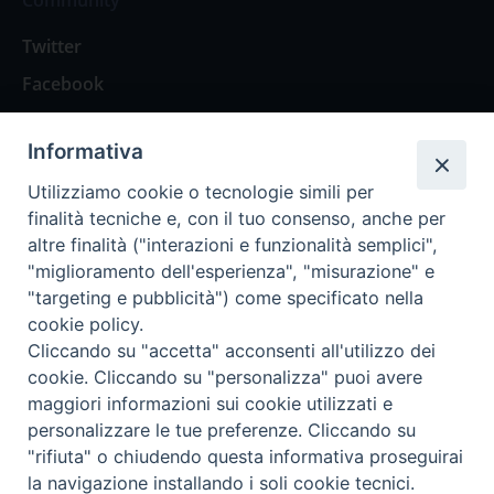
Twitter
Facebook
Contattaci
Informativa
Spazio Lettori
Utilizziamo cookie o tecnologie simili per
finalità tecniche e, con il tuo consenso, anche per
altre finalità ("interazioni e funzionalità semplici",
Eventi
"miglioramento dell'esperienza", "misurazione" e
Eventi diocesani
"targeting e pubblicità") come specificato nella
cookie policy.
Cliccando su "accetta" acconsenti all'utilizzo dei
cookie. Cliccando su "personalizza" puoi avere
maggiori informazioni sui cookie utilizzati e
Privacy Policy
Informativa Cookie
personalizzare le tue preferenze. Cliccando su
"rifiuta" o chiudendo questa informativa proseguirai
la navigazione installando i soli cookie tecnici.
Trasparenza