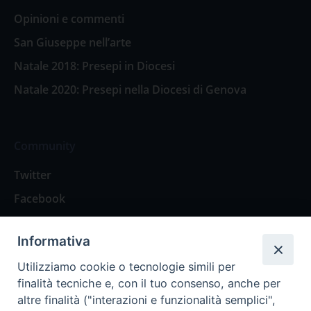
Opinioni e commenti
San Giuseppe nell’arte
Natale 2018: Presepi in Diocesi
Natale 2020: Presepi nella Diocesi di Genova
Community
Twitter
Facebook
Contattaci
Informativa
Spazio Lettori
Utilizziamo cookie o tecnologie simili per
finalità tecniche e, con il tuo consenso, anche per
altre finalità ("interazioni e funzionalità semplici",
Eventi