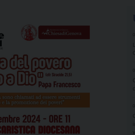
0
0
0
i