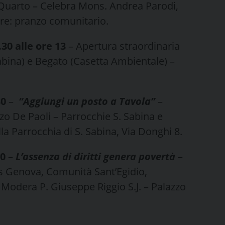
 Quarto – Celebra Mons. Andrea Parodi,
ire: pranzo comunitario.
0 alle ore 13
– Apertura straordinaria
abina) e Begato (Casetta Ambientale) –
30
–
“Aggiungi un posto a Tavola”
–
zo De Paoli – Parrocchie S. Sabina e
lla Parrocchia di S. Sabina, Via Donghi 8.
30
–
L’assenza di diritti genera povertà
–
s Genova, Comunità Sant’Egidio,
Modera P. Giuseppe Riggio S.J. – Palazzo