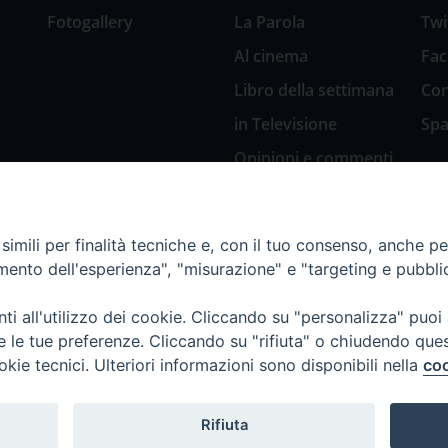
Fotogallery
La Parola
Twi
Al cinema
Fa
Libro della settimana
Con
in Televisione
Spa
Opinioni e commenti
San Giuseppe
nell’arte
imili per finalità tecniche e, con il tuo consenso, anche per 
Natale 2018: Presepi
amento dell'esperienza", "misurazione" e "targeting e pubbli
in Diocesi
Natale 2020: Presepi
i all'utilizzo dei cookie. Cliccando su "personalizza" puoi
nella Diocesi di
re le tue preferenze. Cliccando su "rifiuta" o chiudendo que
Genova
okie tecnici. Ulteriori informazioni sono disponibili nella
coo
Rifiuta