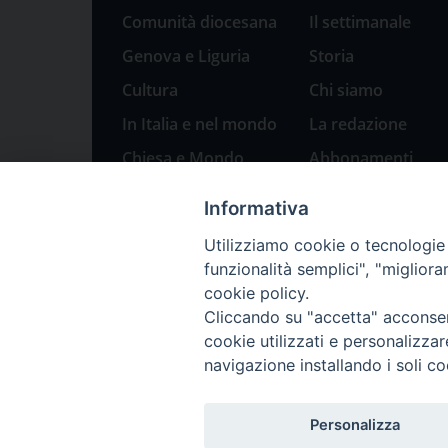
Comunità diocesana
Il settimanale
Genova e Liguria
Storia
Cultura
Chi siamo
In Italia e nel mondo
La redazione
Chiesa e Mondo
Abbonamenti
Sport
Pubblicità
Informativa
Parole di pace
Utilizziamo cookie o tecnologie s
Natale 2023: presepi
funzionalità semplici", "miglior
a Genova
cookie policy.
Cliccando su "accetta" acconsent
cookie utilizzati e personalizza
navigazione installando i soli co
Personalizza