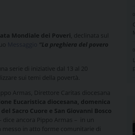
0
nata Mondiale dei Poveri
, declinata sul
suo
Messaggio
“La preghiera del povero
0
 serie di iniziative dal 13 al 20
izzare sui temi della povertà.
Pippo Armas, Direttore Caritas diocesana
ione Eucaristica diocesana, domenica
 del Sacro Cuore e San Giovanni Bosco
a – dice ancora Pippo Armas – in un
 ha messo in atto forme comunitarie di