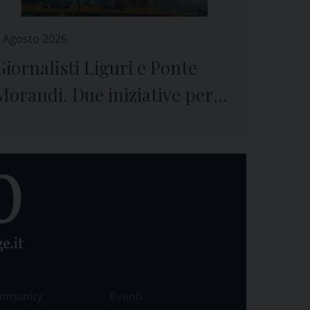
 Agosto 2026
Giornalisti Liguri e Ponte
Morandi. Due iniziative per
ricordare il crollo e le vittime
mmunity
Eventi