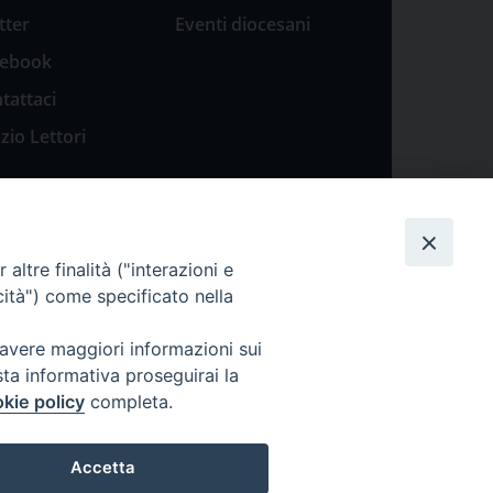
tter
Eventi diocesani
cebook
tattaci
zio Lettori
altre finalità ("interazioni e
cità") come specificato nella
 avere maggiori informazioni sui
sta informativa proseguirai la
kie policy
completa.
Accetta