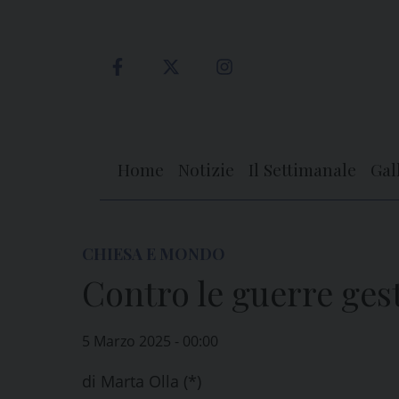
Skip
to
content
Home
Notizie
Il Settimanale
Gal
CHIESA E MONDO
Contro le guerre gest
5 Marzo 2025 - 00:00
di
Marta Olla (*)