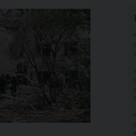
0
0
i
0