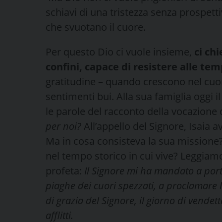
schiavi di una tristezza senza prospetti
che svuotano il cuore.
Per questo Dio ci vuole insieme,
ci ch
confini, capace di resistere alle tem
gratitudine – quando crescono nel cuore
sentimenti bui. Alla sua famiglia oggi 
le parole del racconto della vocazione 
per noi?
All’appello del Signore, Isaia av
Ma in cosa consisteva la sua missione?
nel tempo storico in cui vive? Leggiamo a
profeta:
Il Signore mi ha mandato a
port
piaghe dei cuori spezzati,
a proclamare la
di grazia del Signore, il giorno di vendett
afflitti.