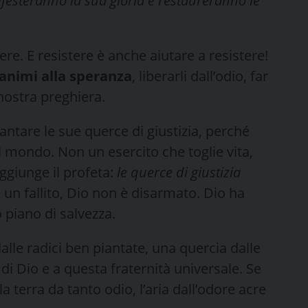
festeranno la sua gloria e restaureranno le
ere. E resistere è anche aiutare a resistere!
 animi alla speranza
, liberarli dall’odio, far
 nostra preghiera.
antare le sue querce di giustizia, perché
l mondo. Non un esercito che toglie vita,
ggiunge il profeta:
le querce di giustizia
 un fallito, Dio non è disarmato. Dio ha
 piano di salvezza.
lle radici ben piantate, una quercia dalle
di Dio e a questa fraternità universale. Se
terra da tanto odio, l’aria dall’odore acre