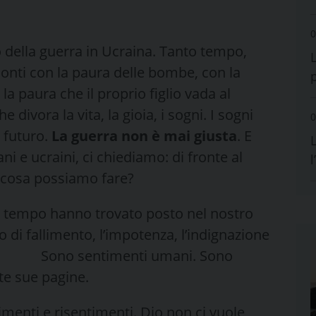
0
o della guerra in Ucraina. Tanto tempo,
conti con la paura delle bombe, con la
la paura che il proprio figlio vada al
divora la vita, la gioia, i sogni. I sogni
0
 futuro.
La guerra non è mai giusta
. E
L
ani e ucraini, ci chiediamo: di fronte al
a, cosa possiamo fare?
ol tempo hanno trovato posto nel nostro
so di fallimento, l’impotenza, l’indignazione
ia. Sono sentimenti umani. Sono
Bibbia, in tante sue pagine.
imenti e risentimenti. Dio non ci vuole