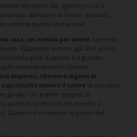
vendetta del nostro Dio,
ilgiorno in cui il
’amarezza, dall’odore di morte, dall’odio,
odo avviene questa liberazione?
una casa, un motivo per vivere
. Lenendo
zione. Riaprendo le mani agli altri, al loro
usto della gioia. E questo è il grande
Egidio portano avanti in Ucraina:
era disperso, ritessere legami di
e soprattutto donare il calore
di una casa
are gli altri. Un grande disegno di
ta avanti in tante parti del mondo: a
o. Davvero si compiono le parole del