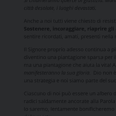
Si chiameranno querce di giustizia. Mani
città desolate, i luoghi devastati.
Anche a noi tutti viene chiesto di resist
Sostenere, incoraggiare, riaprire gli
sentire ricordati, amati, presenti nella
Il Signore proprio adesso continua a pi
diventino una piantagione sparsa per i
ma una piantagione che aiuta la vita! A
manifesteranno la sua gloria
. Dio non è
una strategia e noi siamo parte del suo
Ciascuno di noi può essere un albero da
radici saldamente ancorate alla Parola 
lo saremo, lentamente bonificheremo la 