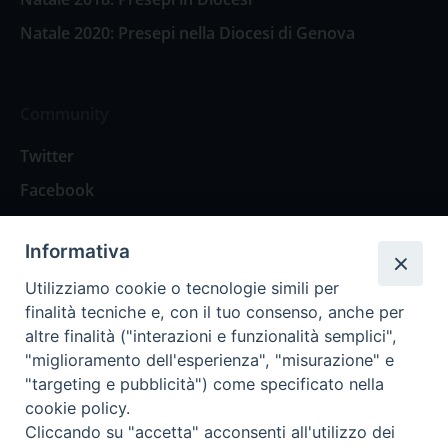
Natale 2020: Presepi nella Diocesi di Genova
Community
Twitter
Facebook
Contattaci
Informativa
Spazio Lettori
Utilizziamo cookie o tecnologie simili per
finalità tecniche e, con il tuo consenso, anche per
altre finalità ("interazioni e funzionalità semplici",
Eventi
"miglioramento dell'esperienza", "misurazione" e
Eventi diocesani
"targeting e pubblicità") come specificato nella
cookie policy.
Cliccando su "accetta" acconsenti all'utilizzo dei