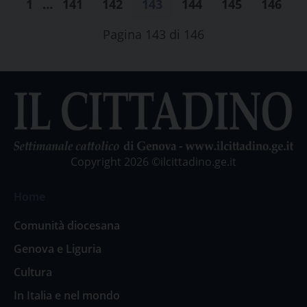
1
…
141
142
143
144
145
146
Pagina 143 di 146
Copyright 2026 ©ilcittadino.ge.it
Home
Comunità diocesana
Genova e Liguria
Cultura
In Italia e nel mondo