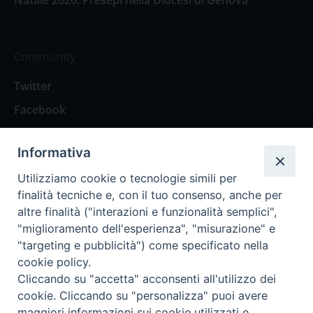
Community
Twitter
Facebook
Contattaci
Informativa
Spazio Lettori
Utilizziamo cookie o tecnologie simili per
finalità tecniche e, con il tuo consenso, anche per
altre finalità ("interazioni e funzionalità semplici",
Eventi
"miglioramento dell'esperienza", "misurazione" e
Eventi diocesani
"targeting e pubblicità") come specificato nella
cookie policy.
Cliccando su "accetta" acconsenti all'utilizzo dei
cookie. Cliccando su "personalizza" puoi avere
maggiori informazioni sui cookie utilizzati e