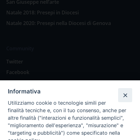
San Giuseppe nell’arte
Natale 2018: Presepi in Diocesi
Natale 2020: Presepi nella Diocesi di Genova
Community
Twitter
Facebook
Contattaci
Informativa
Spazio Lettori
Utilizziamo cookie o tecnologie simili per
finalità tecniche e, con il tuo consenso, anche per
altre finalità ("interazioni e funzionalità semplici",
Eventi
"miglioramento dell'esperienza", "misurazione" e
Eventi diocesani
"targeting e pubblicità") come specificato nella