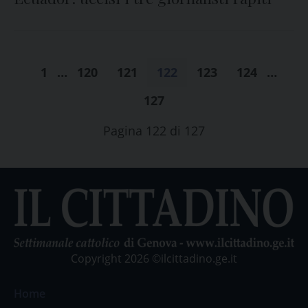
1
…
120
121
122
123
124
…
127
Pagina 122 di 127
Copyright 2026 ©ilcittadino.ge.it
Home