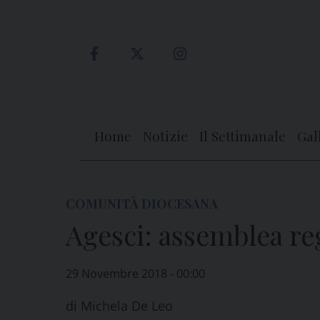
Skip
to
content
Home
Notizie
Il Settimanale
Gal
COMUNITÀ DIOCESANA
Agesci: assemblea re
29 Novembre 2018 - 00:00
di
Michela De Leo