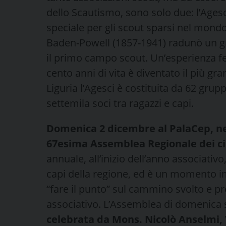
dello Scautismo, sono solo due: l’Agesci
speciale per gli scout sparsi nel mon
Baden-Powell (1857-1941) radunò un gr
il primo campo scout. Un’esperienza fec
cento anni di vita è diventato il più 
Liguria l’Agesci è costituita da 62 grupp
settemila soci tra ragazzi e capi.
Domenica 2 dicembre al PalaCep, nel
67esima Assemblea Regionale dei circ
annuale, all’inizio dell’anno associati
capi della regione, ed è un momento im
“fare il punto” sul cammino svolto e pr
associativo. L’Assemblea di domenica s
celebrata da Mons. Nicolò Anselmi, 