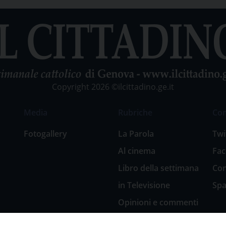
Copyright 2026 ©ilcittadino.ge.it
Media
Rubriche
Co
Fotogallery
La Parola
Twi
Al cinema
Fa
Libro della settimana
Con
in Televisione
Spa
Opinioni e commenti
San Giuseppe