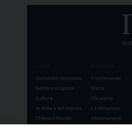
Home
Il cittadino
Comunità diocesana
Il settimanale
Genova e Liguria
Storia
Cultura
Chi siamo
In Italia e nel mondo
La redazione
Chiesa e Mondo
Abbonamenti
Sport
Pubblicità