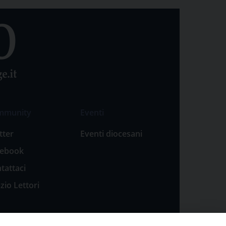
mmunity
Eventi
tter
Eventi diocesani
cebook
tattaci
zio Lettori