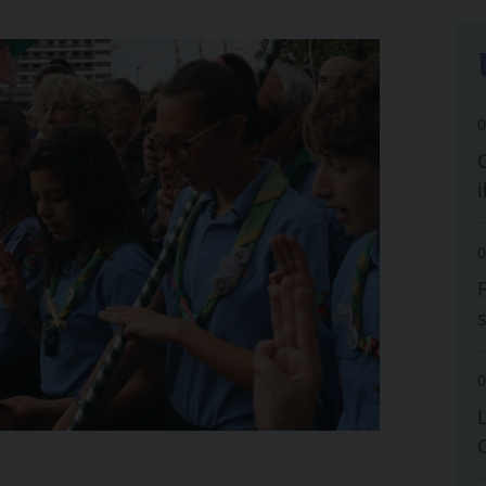
0
i
0
0