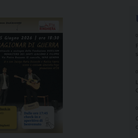
0
0
0