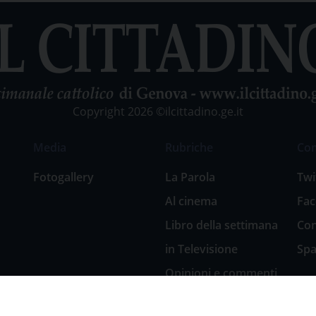
Copyright 2026 ©ilcittadino.ge.it
Media
Rubriche
Co
Fotogallery
La Parola
Twi
Al cinema
Fa
Libro della settimana
Con
in Televisione
Spa
Opinioni e commenti
San Giuseppe
nell’arte