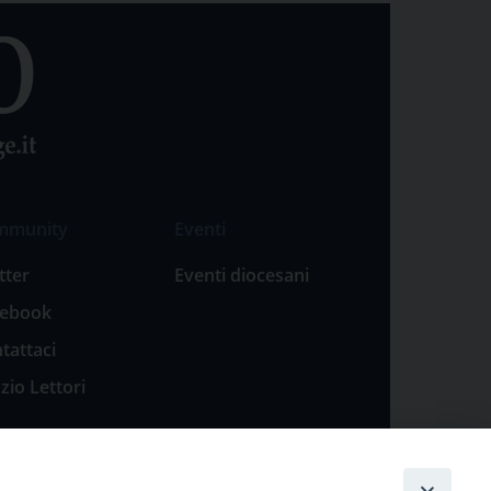
mmunity
Eventi
tter
Eventi diocesani
cebook
tattaci
zio Lettori