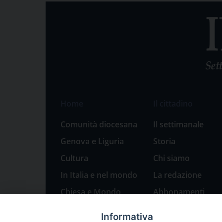
Home
Il cittadino
Comunità diocesana
Il settimanale
Genova e Liguria
Storia
Cultura
Chi siamo
In Italia e nel mondo
La redazione
Chiesa e Mondo
Abbonamenti
Sport
Pubblicità
Informativa