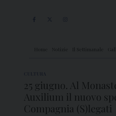
Skip
to
content
Home
Notizie
Il Settimanale
Gal
CULTURA
25 giugno. Al Monast
Auxilium il nuovo spe
Compagnia (S)legati