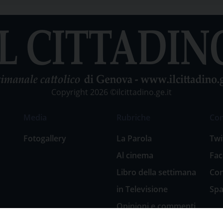
Copyright 2026 ©ilcittadino.ge.it
Media
Rubriche
Co
Fotogallery
La Parola
Twi
Al cinema
Fa
Libro della settimana
Con
in Televisione
Spa
Opinioni e commenti
San Giuseppe