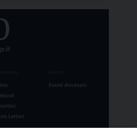
mmunity
Eventi
tter
Eventi diocesani
cebook
tattaci
zio Lettori