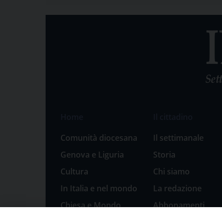
Home
Il cittadino
Comunità diocesana
Il settimanale
Genova e Liguria
Storia
Cultura
Chi siamo
In Italia e nel mondo
La redazione
Chiesa e Mondo
Abbonamenti
Sport
Pubblicità