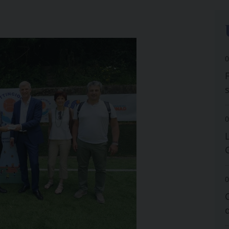
0
0
0