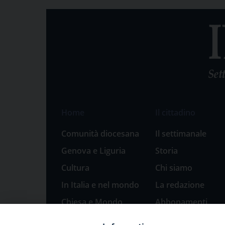
Home
Il cittadino
Comunità diocesana
Il settimanale
Genova e Liguria
Storia
Cultura
Chi siamo
In Italia e nel mondo
La redazione
Chiesa e Mondo
Abbonamenti
Sport
Pubblicità