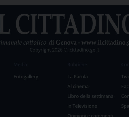
Copyright 2026 ©ilcittadino.ge.it
Media
Rubriche
Co
Fotogallery
La Parola
Twi
Al cinema
Fa
Libro della settimana
Con
in Televisione
Spa
Opinioni e commenti
San Giuseppe