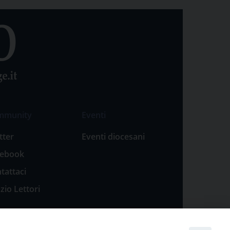
mmunity
Eventi
tter
Eventi diocesani
cebook
tattaci
zio Lettori