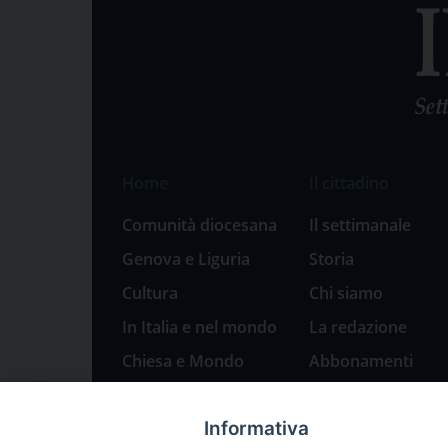
Home
Il cittadino
Comunità diocesana
Il settimanale
Genova e Liguria
Storia
Cultura
Chi siamo
In Italia e nel mondo
La redazione
Chiesa e Mondo
Abbonamenti
Sport
Pubblicità
Informativa
Parole di pace