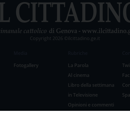
Copyright 2026 ©ilcittadino.ge.it
Media
Rubriche
Co
Fotogallery
La Parola
Twi
Al cinema
Fa
Libro della settimana
Con
in Televisione
Spa
Opinioni e commenti
San Giuseppe
nell’arte