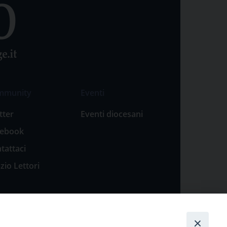
mmunity
Eventi
tter
Eventi diocesani
cebook
tattaci
zio Lettori