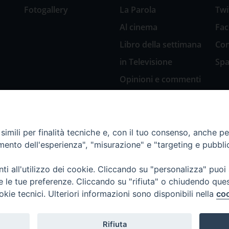
Fotogallery
La Parola
Twi
Al cinema
Fa
Libro della settimana
Con
in Televisione
Spa
Opinioni e commenti
San Giuseppe
nell’arte
Natale 2018: Presepi
imili per finalità tecniche e, con il tuo consenso, anche per 
in Diocesi
amento dell'esperienza", "misurazione" e "targeting e pubbli
Natale 2020: Presepi
nella Diocesi di
i all'utilizzo dei cookie. Cliccando su "personalizza" puoi
Genova
re le tue preferenze. Cliccando su "rifiuta" o chiudendo que
okie tecnici. Ulteriori informazioni sono disponibili nella
coo
Rifiuta