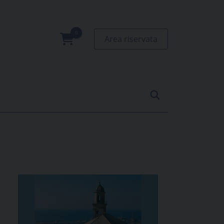
Area riservata
0
prodotti