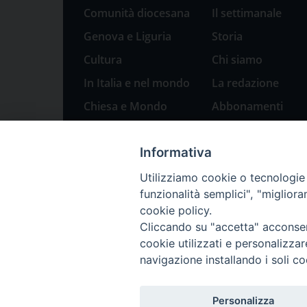
Comunità diocesana
Il settimanale
Genova e Liguria
Storia
Cultura
Chi siamo
In Italia e nel mondo
La redazione
Chiesa e Mondo
Abbonamenti
Sport
Pubblicità
Informativa
Parole di pace
Natale 2023: presepi
Utilizziamo cookie o tecnologie s
a Genova
funzionalità semplici", "miglior
cookie policy.
Cliccando su "accetta" acconsent
cookie utilizzati e personalizza
navigazione installando i soli co
Personalizza