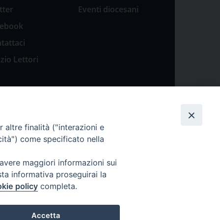
tter
Eventi diocesani
cebook
tattaci
zio Lettori
altre finalità ("interazioni e
cità") come specificato nella
 avere maggiori informazioni sui
sta informativa proseguirai la
kie policy
completa.
Accetta