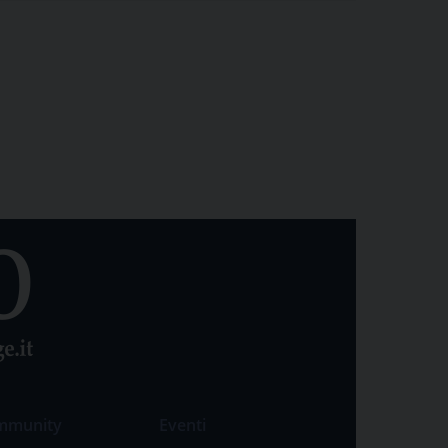
mmunity
Eventi