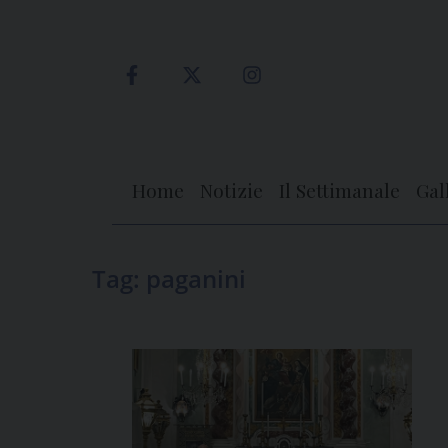
Skip
to
content
Home
Notizie
Il Settimanale
Gal
Tag:
paganini