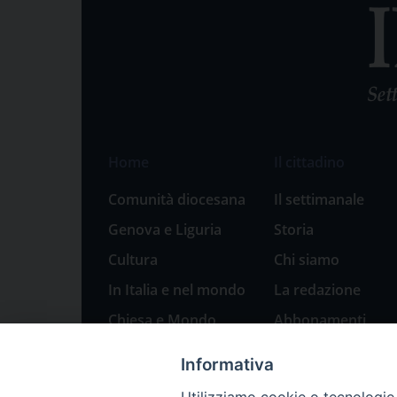
Home
Il cittadino
Comunità diocesana
Il settimanale
Genova e Liguria
Storia
Cultura
Chi siamo
In Italia e nel mondo
La redazione
Chiesa e Mondo
Abbonamenti
Sport
Pubblicità
Informativa
Parole di pace