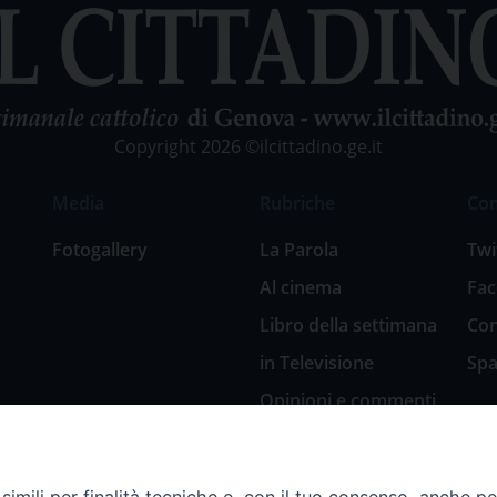
Copyright 2026 ©ilcittadino.ge.it
Media
Rubriche
Co
Fotogallery
La Parola
Twi
Al cinema
Fa
Libro della settimana
Con
in Televisione
Spa
Opinioni e commenti
San Giuseppe
nell’arte