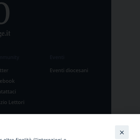
mmunity
Eventi
tter
Eventi diocesani
cebook
tattaci
zio Lettori