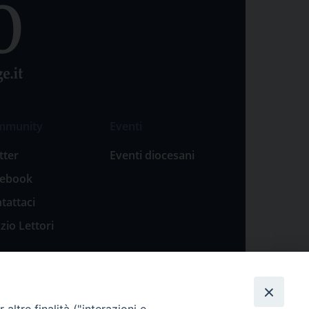
mmunity
Eventi
tter
Eventi diocesani
cebook
tattaci
zio Lettori