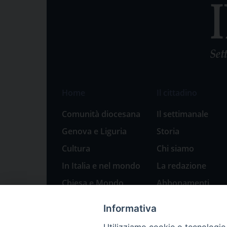
Home
Il cittadino
Comunità diocesana
Il settimanale
Genova e Liguria
Storia
Cultura
Chi siamo
In Italia e nel mondo
La redazione
Chiesa e Mondo
Abbonamenti
Sport
Pubblicità
Informativa
Parole di pace