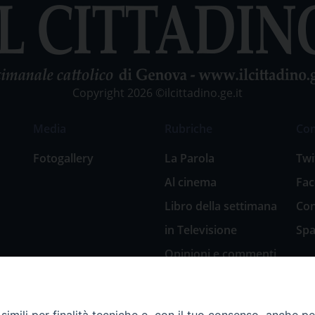
Copyright 2026 ©ilcittadino.ge.it
Media
Rubriche
Co
Fotogallery
La Parola
Twi
Al cinema
Fa
Libro della settimana
Con
in Televisione
Spa
Opinioni e commenti
San Giuseppe
nell’arte