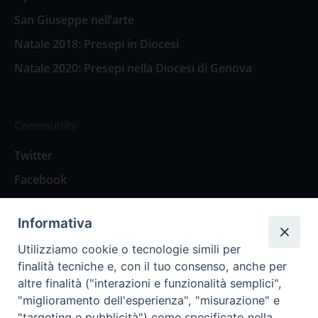
San Giuseppe nell’arte
Natale 2018: Presepi in Diocesi
Natale 2020: Presepi nella Diocesi di Genova
Community
Twitter
Facebook
Contattaci
Informativa
Spazio Lettori
Utilizziamo cookie o tecnologie simili per
finalità tecniche e, con il tuo consenso, anche per
altre finalità ("interazioni e funzionalità semplici",
Eventi
"miglioramento dell'esperienza", "misurazione" e
Eventi diocesani
"targeting e pubblicità") come specificato nella