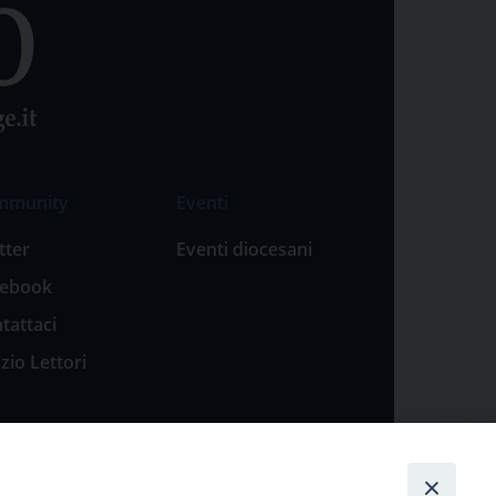
mmunity
Eventi
tter
Eventi diocesani
cebook
tattaci
zio Lettori