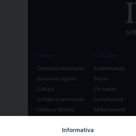
Home
Il cittadino
Comunità diocesana
Il settimanale
Genova e Liguria
Storia
Cultura
Chi siamo
In Italia e nel mondo
La redazione
Chiesa e Mondo
Abbonamenti
Sport
Pubblicità
Informativa
Parole di pace