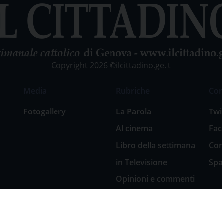
Copyright 2026 ©ilcittadino.ge.it
Media
Rubriche
Co
Fotogallery
La Parola
Twi
Al cinema
Fa
Libro della settimana
Con
in Televisione
Spa
Opinioni e commenti
San Giuseppe
nell’arte