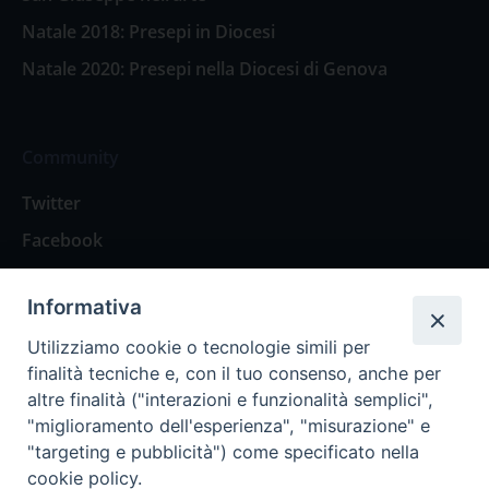
Natale 2018: Presepi in Diocesi
Natale 2020: Presepi nella Diocesi di Genova
Community
Twitter
Facebook
Contattaci
Informativa
Spazio Lettori
Utilizziamo cookie o tecnologie simili per
finalità tecniche e, con il tuo consenso, anche per
altre finalità ("interazioni e funzionalità semplici",
Eventi
"miglioramento dell'esperienza", "misurazione" e
Eventi diocesani
"targeting e pubblicità") come specificato nella
cookie policy.