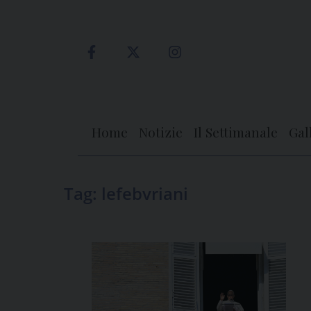
Skip
to
content
Home
Notizie
Il Settimanale
Gal
Tag:
lefebvriani