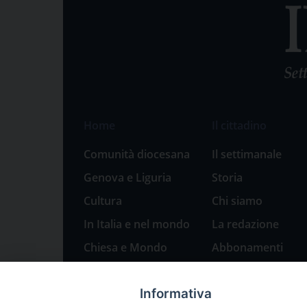
Home
Il cittadino
Comunità diocesana
Il settimanale
Genova e Liguria
Storia
Cultura
Chi siamo
In Italia e nel mondo
La redazione
Chiesa e Mondo
Abbonamenti
Sport
Pubblicità
Informativa
Parole di pace