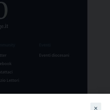
mmunity
Eventi
tter
Eventi diocesani
cebook
tattaci
zio Lettori