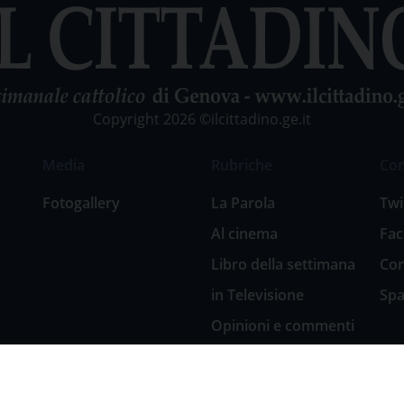
Copyright 2026 ©ilcittadino.ge.it
Media
Rubriche
Co
Fotogallery
La Parola
Twi
Al cinema
Fa
Libro della settimana
Con
in Televisione
Spa
Opinioni e commenti
San Giuseppe
nell’arte