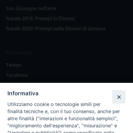
San Giuseppe nell’arte
Natale 2018: Presepi in Diocesi
Natale 2020: Presepi nella Diocesi di Genova
Community
Twitter
Facebook
Contattaci
Informativa
Spazio Lettori
Utilizziamo cookie o tecnologie simili per
finalità tecniche e, con il tuo consenso, anche per
altre finalità ("interazioni e funzionalità semplici",
Eventi
"miglioramento dell'esperienza", "misurazione" e
Eventi diocesani
"targeting e pubblicità") come specificato nella