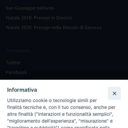
San Giuseppe nell’arte
Natale 2018: Presepi in Diocesi
Natale 2020: Presepi nella Diocesi di Genova
Community
Twitter
Facebook
Contattaci
Informativa
Spazio Lettori
Utilizziamo cookie o tecnologie simili per
finalità tecniche e, con il tuo consenso, anche per
altre finalità ("interazioni e funzionalità semplici",
Eventi
"miglioramento dell'esperienza", "misurazione" e
Eventi diocesani
"targeting e pubblicità") come specificato nella