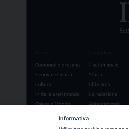
Home
Il cittadino
Comunità diocesana
Il settimanale
Genova e Liguria
Storia
Cultura
Chi siamo
In Italia e nel mondo
La redazione
Chiesa e Mondo
Abbonamenti
Sport
Pubblicità
Informativa
Parole di pace