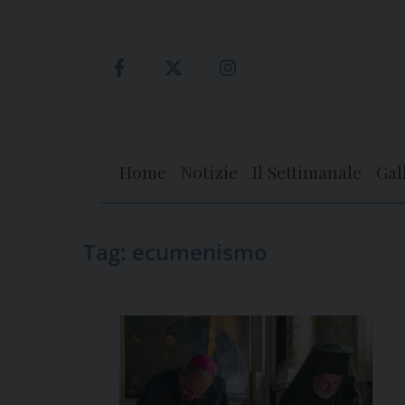
Skip
to
content
Home
Notizie
Il Settimanale
Gal
Tag:
ecumenismo