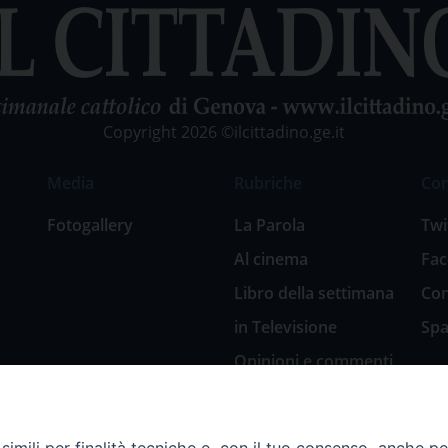
Copyright 2026 ©ilcittadino.ge.it
Media
Rubriche
Co
Fotogallery
La Parola
Twi
Al cinema
Fa
Libro della settimana
Con
in Televisione
Spa
Opinioni e commenti
San Giuseppe
nell’arte