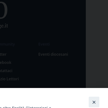
mmunity
Eventi
tter
Eventi diocesani
cebook
tattaci
zio Lettori