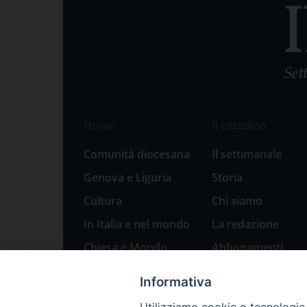
Home
Il cittadino
Comunità diocesana
Il settimanale
Genova e Liguria
Storia
Cultura
Chi siamo
In Italia e nel mondo
La redazione
Chiesa e Mondo
Abbonamenti
Sport
Pubblicità
Informativa
Parole di pace