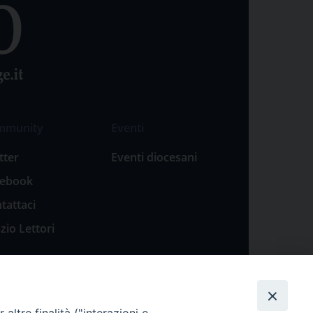
mmunity
Eventi
tter
Eventi diocesani
cebook
tattaci
zio Lettori