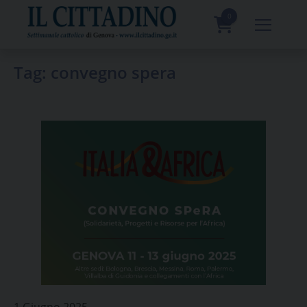
Skip
to
0
content
prodotti
Tag:
convegno spera