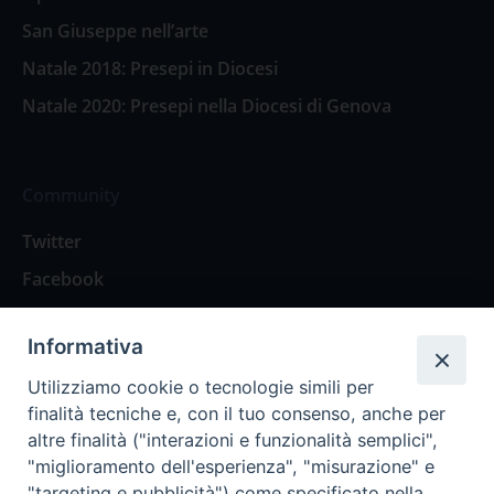
San Giuseppe nell’arte
Natale 2018: Presepi in Diocesi
Natale 2020: Presepi nella Diocesi di Genova
Community
Twitter
Facebook
Contattaci
Informativa
Spazio Lettori
Utilizziamo cookie o tecnologie simili per
finalità tecniche e, con il tuo consenso, anche per
altre finalità ("interazioni e funzionalità semplici",
Eventi
"miglioramento dell'esperienza", "misurazione" e
Eventi diocesani
"targeting e pubblicità") come specificato nella