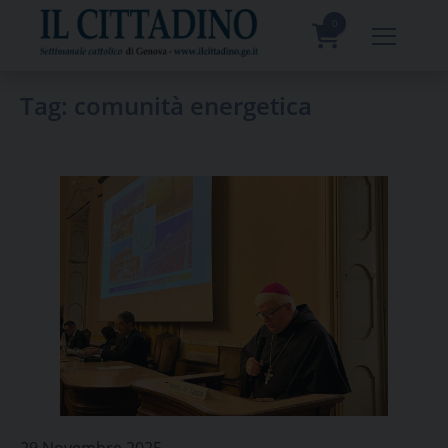
Skip
to
0
content
prodotti
Tag:
comunità energetica