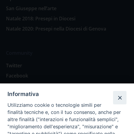
San Giuseppe nell’arte
Natale 2018: Presepi in Diocesi
Natale 2020: Presepi nella Diocesi di Genova
Community
Twitter
Facebook
Contattaci
Informativa
Spazio Lettori
Utilizziamo cookie o tecnologie simili per
finalità tecniche e, con il tuo consenso, anche per
altre finalità ("interazioni e funzionalità semplici",
Eventi
"miglioramento dell'esperienza", "misurazione" e
Eventi diocesani
"targeting e pubblicità") come specificato nella