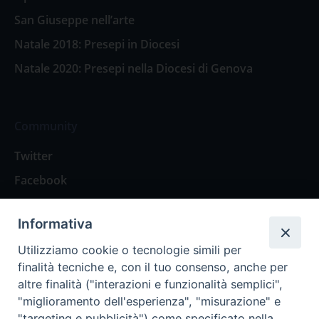
San Giuseppe nell’arte
Natale 2018: Presepi in Diocesi
Natale 2020: Presepi nella Diocesi di Genova
Community
Twitter
Facebook
Contattaci
Informativa
Spazio Lettori
Utilizziamo cookie o tecnologie simili per
finalità tecniche e, con il tuo consenso, anche per
altre finalità ("interazioni e funzionalità semplici",
Eventi
"miglioramento dell'esperienza", "misurazione" e
Eventi diocesani
"targeting e pubblicità") come specificato nella