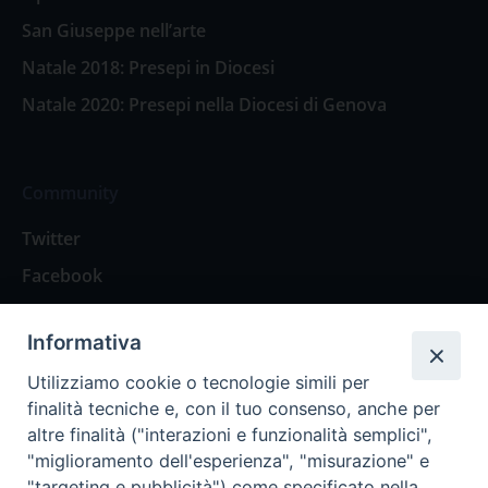
San Giuseppe nell’arte
Natale 2018: Presepi in Diocesi
Natale 2020: Presepi nella Diocesi di Genova
Community
Twitter
Facebook
Contattaci
Informativa
Spazio Lettori
Utilizziamo cookie o tecnologie simili per
finalità tecniche e, con il tuo consenso, anche per
altre finalità ("interazioni e funzionalità semplici",
Eventi
"miglioramento dell'esperienza", "misurazione" e
Eventi diocesani
"targeting e pubblicità") come specificato nella