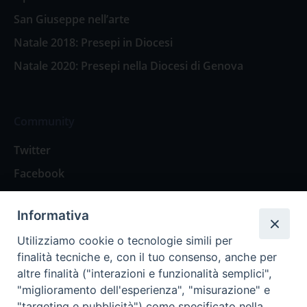
San Giuseppe nell’arte
Natale 2018: Presepi in Diocesi
Natale 2020: Presepi nella Diocesi di Genova
Community
Twitter
Facebook
Contattaci
Informativa
Spazio Lettori
Utilizziamo cookie o tecnologie simili per
finalità tecniche e, con il tuo consenso, anche per
altre finalità ("interazioni e funzionalità semplici",
Eventi
"miglioramento dell'esperienza", "misurazione" e
Eventi diocesani
"targeting e pubblicità") come specificato nella