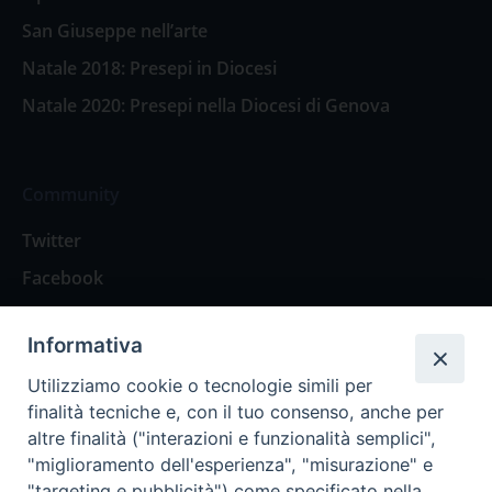
San Giuseppe nell’arte
Natale 2018: Presepi in Diocesi
Natale 2020: Presepi nella Diocesi di Genova
Community
Twitter
Facebook
Contattaci
Informativa
Spazio Lettori
Utilizziamo cookie o tecnologie simili per
finalità tecniche e, con il tuo consenso, anche per
altre finalità ("interazioni e funzionalità semplici",
Eventi
"miglioramento dell'esperienza", "misurazione" e
Eventi diocesani
"targeting e pubblicità") come specificato nella