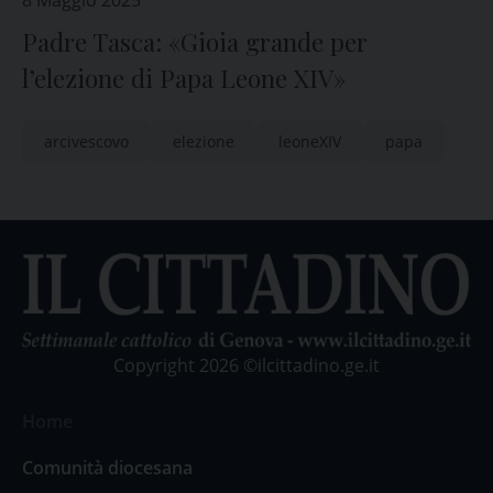
8 Maggio 2025
Padre Tasca: «Gioia grande per
l’elezione di Papa Leone XIV»
arcivescovo
elezione
leoneXIV
papa
Copyright 2026 ©ilcittadino.ge.it
Home
Comunità diocesana