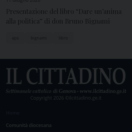
11 Giugno 2026
Presentazione del libro “Dare un’anima
alla politica” di don Bruno Bignami
aps
bignami
libro
Copyright 2026 ©ilcittadino.ge.it
Home
Comunità diocesana