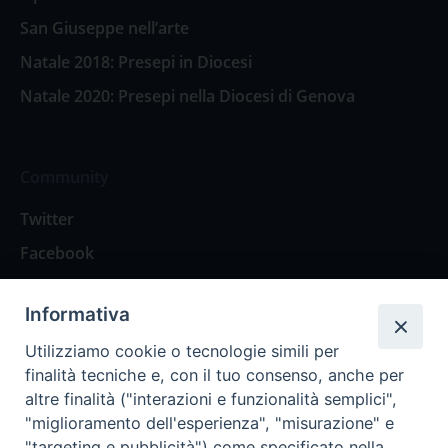
San Giuseppe nell’arte
Natale 2018: Presepi in Diocesi
Natale 2020: Presepi nella Diocesi di Genova
Community
Twitter
Facebook
Contattaci
Informativa
Spazio Lettori
Utilizziamo cookie o tecnologie simili per
finalità tecniche e, con il tuo consenso, anche per
altre finalità ("interazioni e funzionalità semplici",
Eventi
"miglioramento dell'esperienza", "misurazione" e
Eventi diocesani
"targeting e pubblicità") come specificato nella