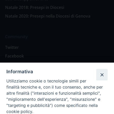
Natale 2018: Presepi in Diocesi
Natale 2020: Presepi nella Diocesi di Genova
Community
Twitter
Facebook
Contattaci
Informativa
Spazio Lettori
Utilizziamo cookie o tecnologie simili per
finalità tecniche e, con il tuo consenso, anche per
altre finalità ("interazioni e funzionalità semplici",
Eventi
"miglioramento dell'esperienza", "misurazione" e
Eventi diocesani
"targeting e pubblicità") come specificato nella
cookie policy.