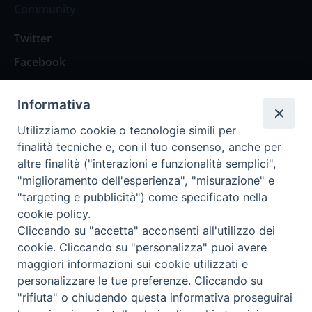
Community
Twitter
Facebook
Contattaci
Informativa
Spazio Lettori
Utilizziamo cookie o tecnologie simili per
finalità tecniche e, con il tuo consenso, anche per
altre finalità ("interazioni e funzionalità semplici",
Eventi
"miglioramento dell'esperienza", "misurazione" e
Eventi diocesani
"targeting e pubblicità") come specificato nella
cookie policy.
Cliccando su "accetta" acconsenti all'utilizzo dei
cookie. Cliccando su "personalizza" puoi avere
maggiori informazioni sui cookie utilizzati e
Privacy Policy
Informativa Cookie
personalizzare le tue preferenze. Cliccando su
"rifiuta" o chiudendo questa informativa proseguirai