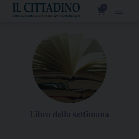
Skip
to
0
content
prodotti
Libro della settimana