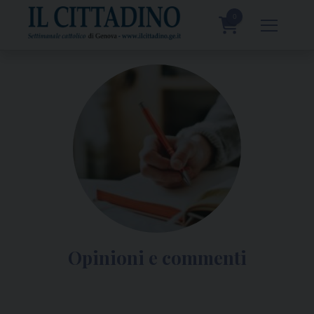
Skip
to
0
content
prodotti
Opinioni e commenti