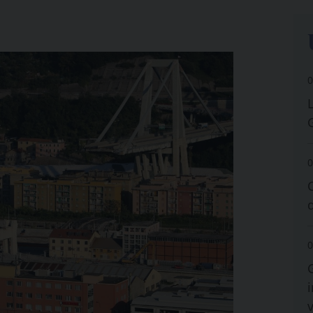
0
0
0
i