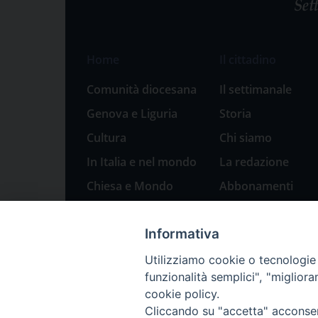
Home
Il cittadino
Comunità diocesana
Il settimanale
Genova e Liguria
Storia
Cultura
Chi siamo
In Italia e nel mondo
La redazione
Chiesa e Mondo
Abbonamenti
Sport
Pubblicità
Informativa
Parole di pace
Natale 2023: presepi
Utilizziamo cookie o tecnologie s
a Genova
funzionalità semplici", "miglior
cookie policy.
Cliccando su "accetta" acconsent