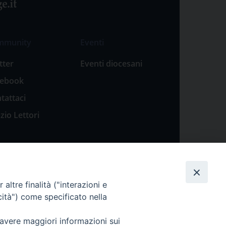
mmunity
Eventi
tter
Eventi diocesani
cebook
tattaci
zio Lettori
altre finalità ("interazioni e
cità") come specificato nella
 avere maggiori informazioni sui