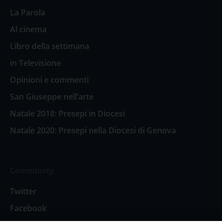
La Parola
Al cinema
Libro della settimana
in Televisione
Opinioni e commenti
San Giuseppe nell’arte
Natale 2018: Presepi in Diocesi
Natale 2020: Presepi nella Diocesi di Genova
Community
Twitter
Facebook