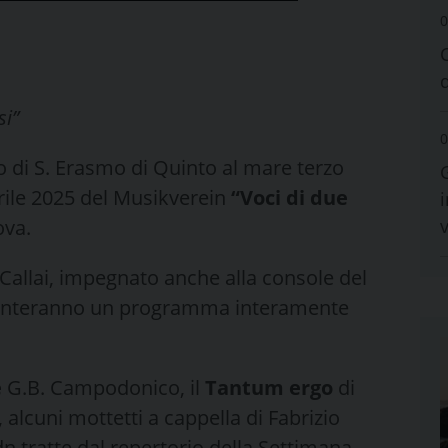
0
si”
0
io di S. Erasmo di Quinto al mare terzo
ile 2025 del Musikverein
“Voci di due
i
ova.
zio Callai, impegnato anche alla console del
esenteranno un programma interamente
e
G.B. Campodonico, il
Tantum ergo
di
 alcuni mottetti a cappella di Fabrizio
ydn tratte dal repertorio della Settimana