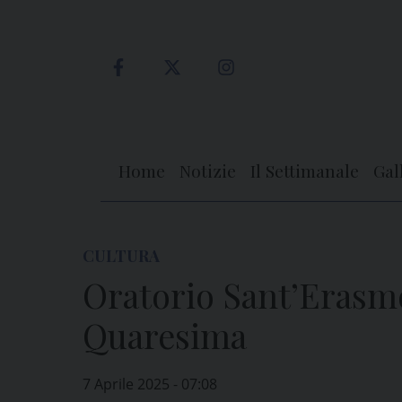
Skip
to
content
Home
Notizie
Il Settimanale
Gal
CULTURA
Oratorio Sant’Erasmo
Quaresima
7 Aprile 2025 - 07:08