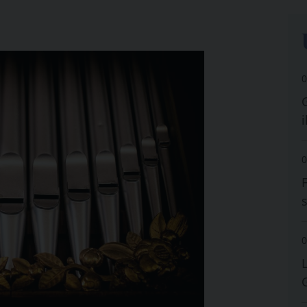
0
i
0
0