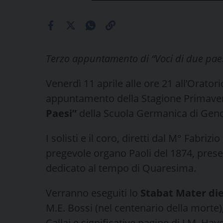
Terzo appuntamento di “Voci di due pae
Venerdì 11 aprile alle ore 21 all’Orator
appuntamento della Stagione Primaver
Paesi”
della Scuola Germanica di Gen
I solisti e il coro, diretti dal M° Fabri
pregevole organo Paoli del 1874, pr
dedicato al tempo di Quaresima.
Verranno eseguiti lo
Stabat Mater di
M.E. Bossi (nel centenario della morte),
Callai e significative pagine di J.M. Ha