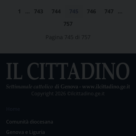
1
…
743
744
745
746
747
…
757
Pagina 745 di 757
Copyright 2026 ©ilcittadino.ge.it
Home
Comunità diocesana
Genova e Liguria