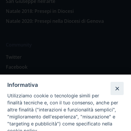
San Giuseppe nell’arte
Natale 2018: Presepi in Diocesi
Natale 2020: Presepi nella Diocesi di Genova
Community
Twitter
Facebook
Contattaci
Informativa
Spazio Lettori
Utilizziamo cookie o tecnologie simili per
finalità tecniche e, con il tuo consenso, anche per
altre finalità ("interazioni e funzionalità semplici",
Eventi
"miglioramento dell'esperienza", "misurazione" e
Eventi diocesani
"targeting e pubblicità") come specificato nella
cookie policy.