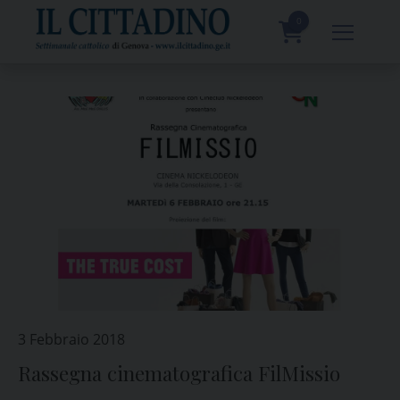
Skip
to
0
content
prodotti
3 Febbraio 2018
Rassegna cinematografica FilMissio