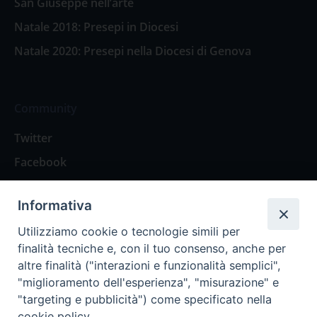
San Giuseppe nell’arte
Natale 2018: Presepi in Diocesi
Natale 2020: Presepi nella Diocesi di Genova
Community
Twitter
Facebook
Contattaci
Informativa
Spazio Lettori
Utilizziamo cookie o tecnologie simili per
finalità tecniche e, con il tuo consenso, anche per
altre finalità ("interazioni e funzionalità semplici",
Eventi
"miglioramento dell'esperienza", "misurazione" e
Eventi diocesani
"targeting e pubblicità") come specificato nella
cookie policy.