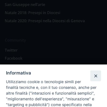
San Giuseppe nell’arte
Natale 2018: Presepi in Diocesi
Natale 2020: Presepi nella Diocesi di Genova
Community
Twitter
Facebook
Contattaci
Informativa
Spazio Lettori
Utilizziamo cookie o tecnologie simili per
finalità tecniche e, con il tuo consenso, anche per
altre finalità ("interazioni e funzionalità semplici",
Eventi
"miglioramento dell'esperienza", "misurazione" e
Eventi diocesani
"targeting e pubblicità") come specificato nella