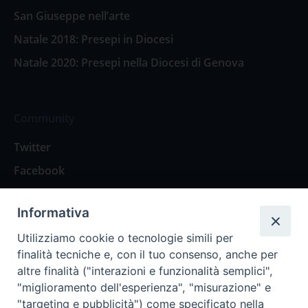
San Giuseppe nell’arte
Natale 2018: Presepi in Diocesi
Natale 2020: Presepi nella Diocesi di Genova
Community
Twitter
Facebook
Contattaci
Informativa
Spazio Lettori
Utilizziamo cookie o tecnologie simili per
finalità tecniche e, con il tuo consenso, anche per
altre finalità ("interazioni e funzionalità semplici",
Eventi
"miglioramento dell'esperienza", "misurazione" e
Eventi diocesani
"targeting e pubblicità") come specificato nella