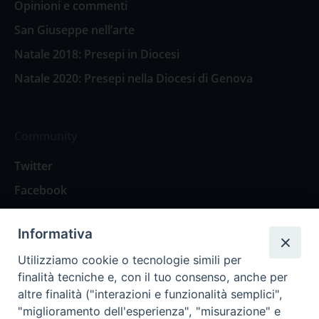
Opinioni e commenti
San Giuseppe nell’arte
Natale 2018: Presepi in Diocesi
Natale 2020: Presepi nella Diocesi di Genova
Community
Twitter
Facebook
Contattaci
Informativa
Spazio Lettori
Utilizziamo cookie o tecnologie simili per
finalità tecniche e, con il tuo consenso, anche per
altre finalità ("interazioni e funzionalità semplici",
Eventi
"miglioramento dell'esperienza", "misurazione" e